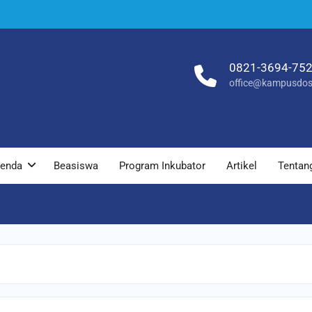
0821-3694-75
office@kampusdos
enda
Beasiswa
Program Inkubator
Artikel
Tentan