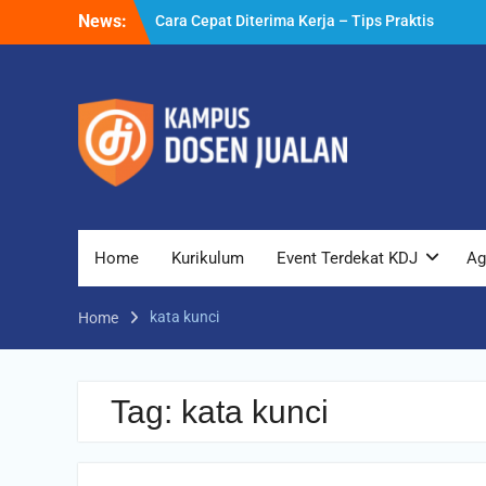
Cara Cepat Diterima Kerja – Tips Praktis
Skip
News:
yang Bisa Anda Terapkan
to
Cara Biar Dapat Pekerjaan – Panduan
content
Lengkap untuk Pencari Kerja
Cara Dapat Pekerjaan – Langkah Praktis
untuk Memperbesar Peluang Kerja
Home
Kurikulum
Event Terdekat KDJ
Ag
kata kunci
Home
Tag:
kata kunci