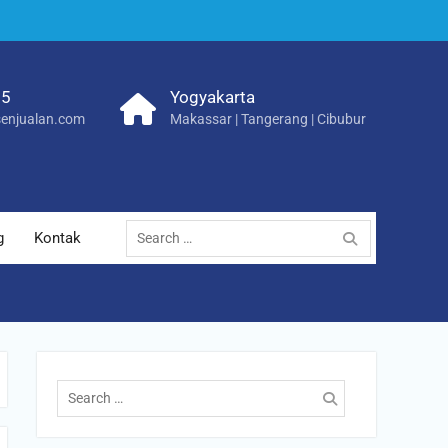
25
Yogyakarta
enjualan.com
Makassar | Tangerang | Cibubur
Search
g
Kontak
for:
Search
for: