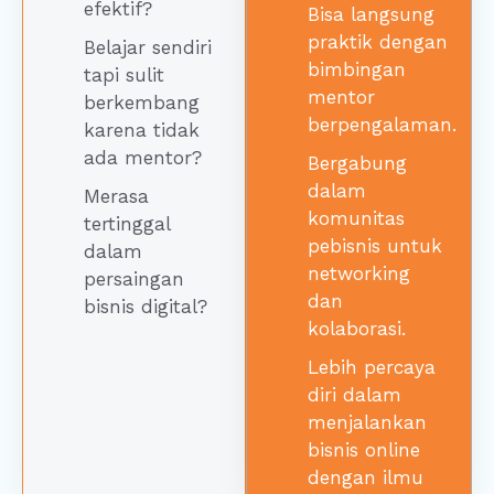
efektif?
Bisa langsung
praktik dengan
Belajar sendiri
bimbingan
tapi sulit
mentor
berkembang
berpengalaman.
karena tidak
ada mentor?
Bergabung
dalam
Merasa
komunitas
tertinggal
pebisnis untuk
dalam
networking
persaingan
dan
bisnis digital?
kolaborasi.
Lebih percaya
diri dalam
menjalankan
bisnis online
dengan ilmu