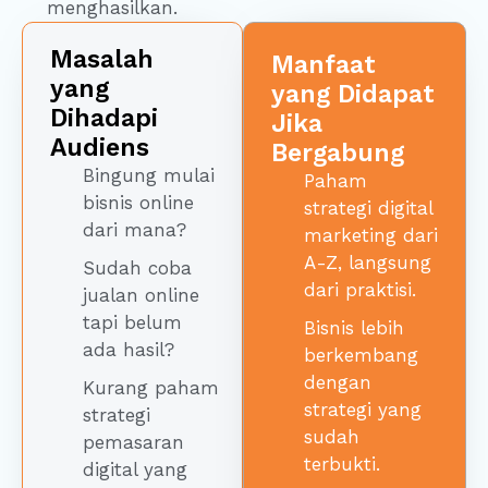
menghasilkan.
Masalah
Manfaat
yang
yang Didapat
Dihadapi
Jika
Audiens
Bergabung
Bingung mulai
Paham
bisnis online
strategi digital
dari mana?
marketing dari
A-Z, langsung
Sudah coba
dari praktisi.
jualan online
tapi belum
Bisnis lebih
ada hasil?
berkembang
dengan
Kurang paham
strategi yang
strategi
sudah
pemasaran
terbukti.
digital yang