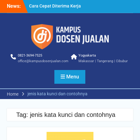
Skip
News:
Cara Cepat Diterima Kerja
to
– Tips Praktis yang Bisa
content
Anda Terapkan
Cara Biar Dapat Pekerjaan
– Panduan Lengkap untuk
Pencari Kerja
Cara Dapat Pekerjaan –
Langkah Praktis untuk
0821-3694-7525
Yogyakarta
Memperbesar Peluang
office@kampusdosenjualan.com
Makassar | Tangerang | Cibubur
Kerja
Menu
jenis kata kunci dan contohnya
Home
Tag:
jenis kata kunci dan contohnya