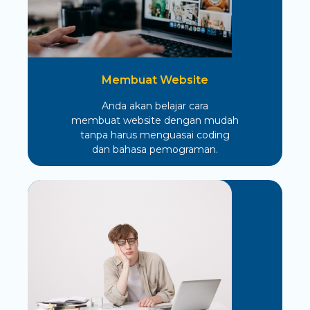
Membuat Website
Anda akan belajar cara
membuat website dengan mudah
tanpa harus menguasai coding
dan bahasa pemograman.