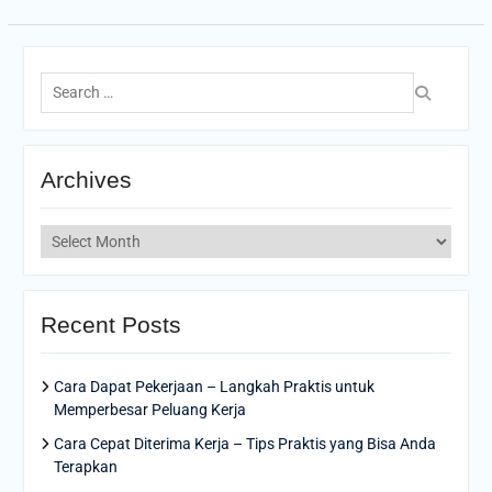
Search
for:
Archives
Archives
Recent Posts
Cara Dapat Pekerjaan – Langkah Praktis untuk
Memperbesar Peluang Kerja
Cara Cepat Diterima Kerja – Tips Praktis yang Bisa Anda
Terapkan