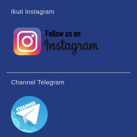
Ikuti Instagram
Channel Telegram