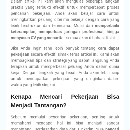
Dalam artikel ini, kami akan mengulas beberapa langkah
praktis yang terbukti efektif untuk mempercepat proses
pencarian pekerjaan. Anda akan belajar cara untuk
meningkatkan peluang diterima bekerja dengan cara yang
lebih terstruktur dan terencana. Mulai dari
memperbaiki
keterampilan
,
memperluas jaringan profesional
, hingga
menyusun CV yang menarik
– semua akan dibahas di sini.
Jika Anda ingin tahu lebih banyak tentang
cara dapat
pekerjaan
secara efektif, simak terus artikel ini. Kami akan
membagikan tips dan strategi yang dapat langsung Anda
terapkan untuk memperbesar peluang Anda dalam dunia
kerja. Dengan langkah yang tepat, Anda akan lebih siap
untuk mendapatkan pekerjaan yang diinginkan dalam
waktu yang lebih singkat.
Kenapa Mencari Pekerjaan Bisa
Menjadi Tantangan?
Sebelum memulai pencarian pekerjaan, penting untuk
memahami mengapa hal ini bisa menjadi sangat
menantang. Berdasarkan data dari LinkedIn,
50% pencari