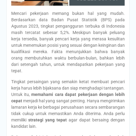
Mencari pekerjaan memang bukan hal yang mudah.
Berdasarkan data Badan Pusat Statistik (BPS) pada
Agustus 2023, tingkat pengangguran terbuka di Indonesia
masih tercatat sebesar 5,2%. Meskipun banyak peluang
kerja tersedia, banyak pencari kerja yang merasa kesulitan
untuk menemukan posisi yang sesuai dengan keinginan dan
kualifikasi mereka. Fakta menunjukkan bahwa banyak
orang membutuhkan waktu berbulan-bulan, bahkan lebih
dari setengah tahun, untuk mendapatkan pekerjaan yang
tepat.
Tingkat persaingan yang semakin ketat membuat pencari
kerja harus lebih bijaksana dan siap menghadapi tantangan.
Untuk itu,
memahami cara dapat pekerjaan dengan lebih
cepat
menjadi hal yang sangat penting. Hanya mengirimkan
lamaran kerja ke berbagai perusahaan secara sembarangan
tidak cukup untuk memastikan Anda diterima. Anda perlu
memiliki
strategi yang tepat
agar dapat bersaing dengan
kandidat lain.