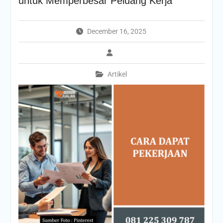
untuk Memperbesar Peluang Kerja
December 16, 2025
Artikel