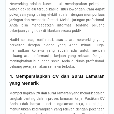
Networking adalah kunci untuk mendapatkan pekerjaan
yang tidak selalu terpublikasi di situs lowongan.
Cara dapat
pekerjaan
yang paling efektif adalah dengan
memperluas
jaringan
dan mencari referensi. Melalui jaringan profesional,
Anda bisa mendapatkan informasi tentang peluang
pekerjaan yang tidak di iklankan secara publik.
Hadiri seminar, konferensi, atau acara networking yang
berkaitan dengan bidang yang Anda minati. Juga,
manfaatkan koneksi yang sudah ada untuk mencari
peluang atau informasi pekerjaan yang relevan. Dengan
meningkatkan hubungan sosial Anda di dunia profesional,
peluang pekerjaan akan semakin terbuka.
4. Mempersiapkan CV dan Surat Lamaran
yang Menarik
Mempersiapkan
CV dan surat lamaran
yang menarik adalah
langkah penting dalam proses lamaran kerja. Pastikan CV
Anda tidak hanya berisi pengalaman kerja, tetapi juga
menunjukkan keterampilan yang relevan dengan pekerjaan