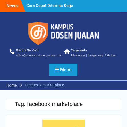
Skip
News:
Cara Cepat Diterima Kerja
to
– Tips Praktis yang Bisa
content
Anda Terapkan
Cara Biar Dapat Pekerjaan
– Panduan Lengkap untuk
Pencari Kerja
Cara Dapat Pekerjaan –
Langkah Praktis untuk
0821-3694-7525
Yogyakarta
Memperbesar Peluang
office@kampusdosenjualan.com
Makassar | Tangerang | Cibubur
Kerja
Menu
facebook marketplace
Home
Tag:
facebook marketplace