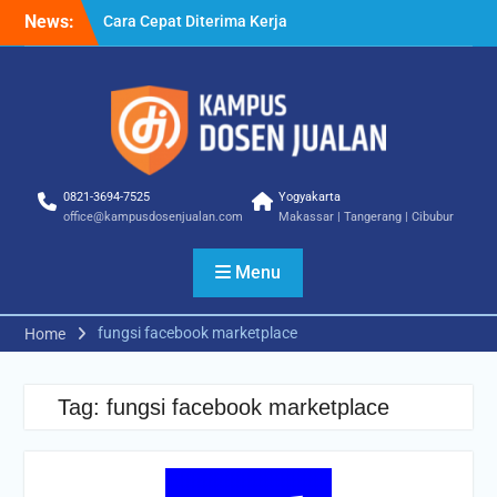
Skip
News:
Cara Cepat Diterima Kerja
to
– Tips Praktis yang Bisa
content
Anda Terapkan
Cara Biar Dapat Pekerjaan
– Panduan Lengkap untuk
Pencari Kerja
Cara Dapat Pekerjaan –
Langkah Praktis untuk
0821-3694-7525
Yogyakarta
Memperbesar Peluang
office@kampusdosenjualan.com
Makassar | Tangerang | Cibubur
Kerja
Menu
fungsi facebook marketplace
Home
Tag:
fungsi facebook marketplace