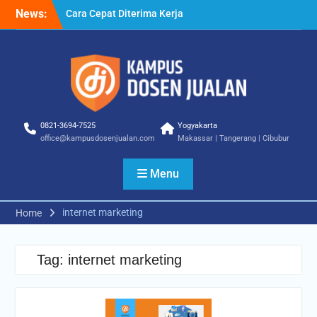
Skip
Cara Cepat Diterima Kerja
News:
to
– Tips Praktis yang Bisa
content
Anda Terapkan
Cara Biar Dapat Pekerjaan
– Panduan Lengkap untuk
Pencari Kerja
Cara Dapat Pekerjaan –
Langkah Praktis untuk
0821-3694-7525
Yogyakarta
Memperbesar Peluang
office@kampusdosenjualan.com
Makassar | Tangerang | Cibubur
Kerja
Menu
internet marketing
Home
Tag:
internet marketing