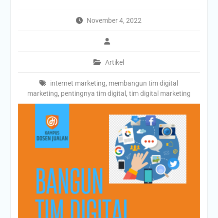
November 4, 2022
Artikel
internet marketing
,
membangun tim digital
marketing
,
pentingnya tim digital
,
tim digital marketing