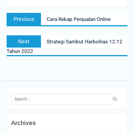
Post
Previous
Previous
Cara Rekap Penjualan Online
navigation
post:
Next
Next
Strategi Sambut Harbolnas 12.12
post:
Tahun 2022
Search
for:
Archives