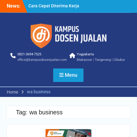
Skip
News:
Cara Cepat Diterima Kerja
to
– Tips Praktis yang Bisa
content
Anda Terapkan
Cara Biar Dapat Pekerjaan
– Panduan Lengkap untuk
Pencari Kerja
Cara Dapat Pekerjaan –
Langkah Praktis untuk
0821-3694-7525
Yogyakarta
Memperbesar Peluang
office@kampusdosenjualan.com
Makassar | Tangerang | Cibubur
Kerja
Menu
wa business
Home
Tag:
wa business