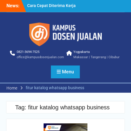
Skip
News:
Cara Cepat Diterima Kerja
to
– Tips Praktis yang Bisa
content
Anda Terapkan
Cara Biar Dapat Pekerjaan
– Panduan Lengkap untuk
Pencari Kerja
Cara Dapat Pekerjaan –
Langkah Praktis untuk
0821-3694-7525
Yogyakarta
Memperbesar Peluang
office@kampusdosenjualan.com
Makassar | Tangerang | Cibubur
Kerja
Menu
fitur katalog whatsapp business
Home
Tag:
fitur katalog whatsapp business