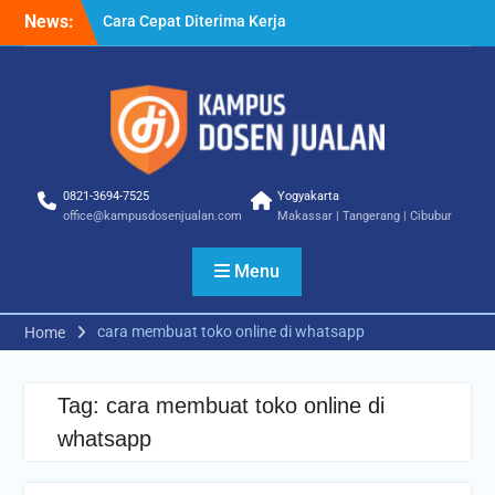
Skip
News:
Cara Cepat Diterima Kerja
to
– Tips Praktis yang Bisa
content
Anda Terapkan
Cara Biar Dapat Pekerjaan
– Panduan Lengkap untuk
Pencari Kerja
Cara Dapat Pekerjaan –
Langkah Praktis untuk
0821-3694-7525
Yogyakarta
Memperbesar Peluang
office@kampusdosenjualan.com
Makassar | Tangerang | Cibubur
Kerja
Menu
cara membuat toko online di whatsapp
Home
Tag:
cara membuat toko online di
whatsapp