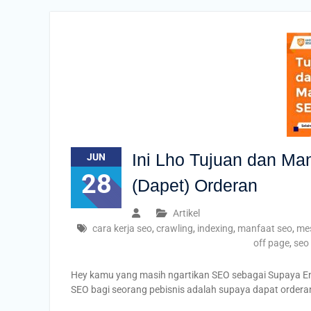
Ini Lho Tujuan dan Ma
JUN
28
(Dapet) Orderan
Artikel
cara kerja seo
,
crawling
,
indexing
,
manfaat seo
,
mes
off page
,
seo
Hey kamu yang masih ngartikan SEO sebagai Supaya En
SEO bagi seorang pebisnis adalah supaya dapat orderan 