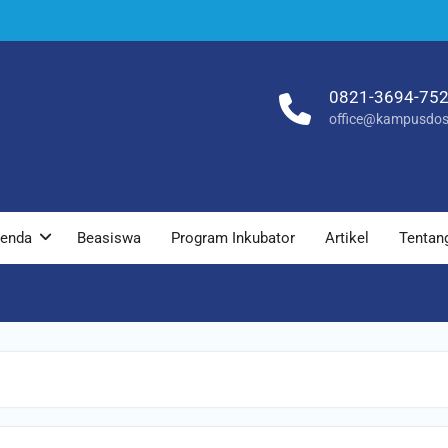
0821-3694-75
office@kampusdos
enda
Beasiswa
Program Inkubator
Artikel
Tentan