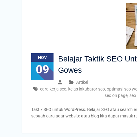
Belajar Taktik SEO U
NOV
09
Gowes
Artikel
cara kerja seo
,
kelas inkubator seo
,
optimasi seo w
seo on page
,
seo
Taktik SEO untuk WordPress. Belajar SEO atau search 
sebuah cara agar website atau blog kita dapat masuk r