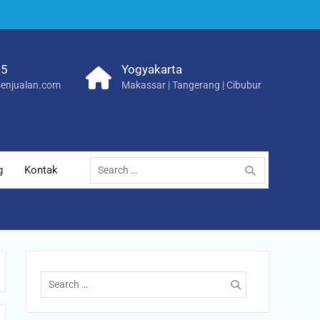
25
Yogyakarta
enjualan.com
Makassar | Tangerang | Cibubur
Search
g
Kontak
for:
Search
for: