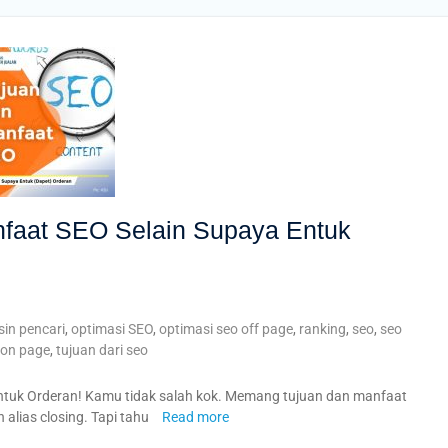
nfaat SEO Selain Supaya Entuk
in pencari
,
optimasi SEO
,
optimasi seo off page
,
ranking
,
seo
,
seo
 on page
,
tujuan dari seo
tuk Orderan! Kamu tidak salah kok. Memang tujuan dan manfaat
alias closing. Tapi tahu
Read more