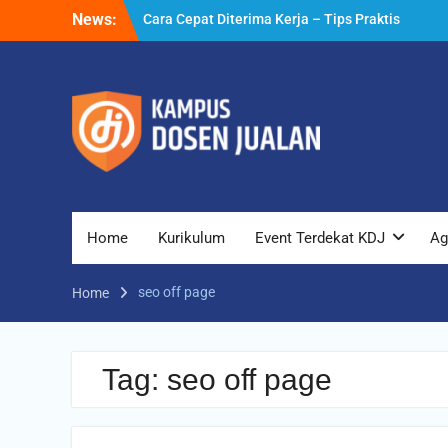
Skip
News:
Cara Cepat Diterima Kerja – Tips Praktis
to
yang Bisa Anda Terapkan
content
Cara Biar Dapat Pekerjaan – Panduan
Lengkap untuk Pencari Kerja
Cara Dapat Pekerjaan – Langkah Praktis
untuk Memperbesar Peluang Kerja
Home
Kurikulum
Event Terdekat KDJ
Ag
seo off page
Home
Tag:
seo off page