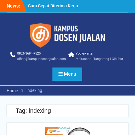
Skip
News:
Cara Cepat Diterima Kerja
to
– Tips Praktis yang Bisa
content
Anda Terapkan
Cara Biar Dapat Pekerjaan
– Panduan Lengkap untuk
Pencari Kerja
Cara Dapat Pekerjaan –
Langkah Praktis untuk
0821-3694-7525
Yogyakarta
Memperbesar Peluang
office@kampusdosenjualan.com
Makassar | Tangerang | Cibubur
Kerja
Menu
indexing
Home
Tag:
indexing