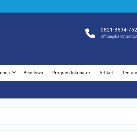
0821-3694-75
office@kampusdos
enda
Beasiswa
Program Inkubator
Artikel
Tentan