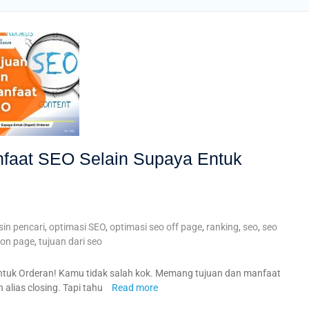
nfaat SEO Selain Supaya Entuk
in pencari
,
optimasi SEO
,
optimasi seo off page
,
ranking
,
seo
,
seo
 on page
,
tujuan dari seo
tuk Orderan! Kamu tidak salah kok. Memang tujuan dan manfaat
alias closing. Tapi tahu
Read more