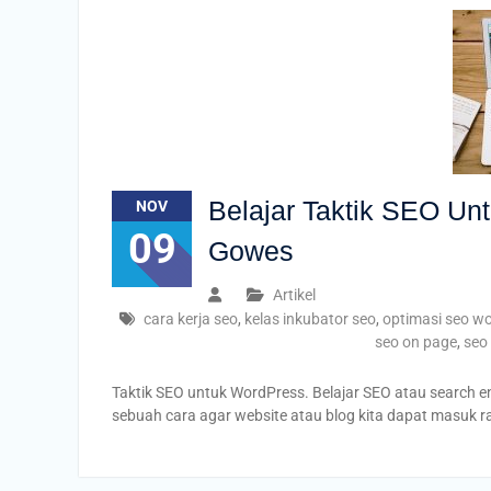
Belajar Taktik SEO U
NOV
09
Gowes
Artikel
cara kerja seo
,
kelas inkubator seo
,
optimasi seo w
seo on page
,
seo
Taktik SEO untuk WordPress. Belajar SEO atau search 
sebuah cara agar website atau blog kita dapat masuk r