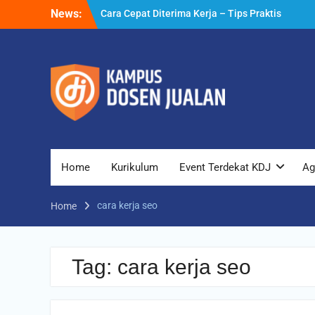
Skip
News:
Cara Cepat Diterima Kerja – Tips Praktis
to
yang Bisa Anda Terapkan
content
Cara Biar Dapat Pekerjaan – Panduan
Lengkap untuk Pencari Kerja
Cara Dapat Pekerjaan – Langkah Praktis
untuk Memperbesar Peluang Kerja
Home
Kurikulum
Event Terdekat KDJ
Ag
cara kerja seo
Home
Tag:
cara kerja seo