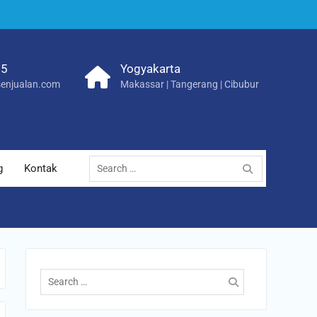
25
Yogyakarta
enjualan.com
Makassar | Tangerang | Cibubur
Search
g
Kontak
for:
Search
for: