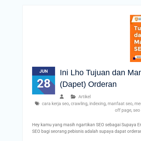
Ini Lho Tujuan dan Ma
JUN
28
(Dapet) Orderan
Artikel
cara kerja seo
,
crawling
,
indexing
,
manfaat seo
,
mes
off page
,
seo
Hey kamu yang masih ngartikan SEO sebagai Supaya En
SEO bagi seorang pebisnis adalah supaya dapat orderan 