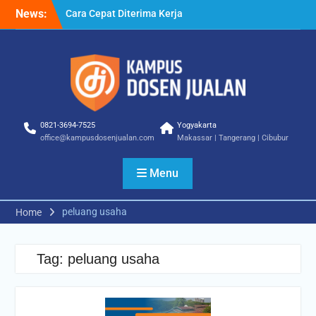
Skip
News:
Cara Cepat Diterima Kerja
to
– Tips Praktis yang Bisa
content
Anda Terapkan
Cara Biar Dapat Pekerjaan
– Panduan Lengkap untuk
Pencari Kerja
Cara Dapat Pekerjaan –
Langkah Praktis untuk
0821-3694-7525
Yogyakarta
Memperbesar Peluang
office@kampusdosenjualan.com
Makassar | Tangerang | Cibubur
Kerja
Menu
peluang usaha
Home
Tag:
peluang usaha