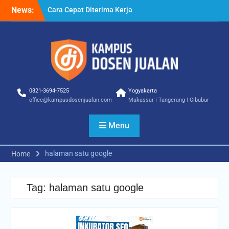
Skip
News:
Cara Cepat Diterima Kerja
to
– Tips Praktis yang Bisa
content
Anda Terapkan
Cara Biar Dapat Pekerjaan
– Panduan Lengkap untuk
Pencari Kerja
Cara Dapat Pekerjaan –
Langkah Praktis untuk
0821-3694-7525
Yogyakarta
Memperbesar Peluang
office@kampusdosenjualan.com
Makassar | Tangerang | Cibubur
Kerja
Menu
halaman satu google
Home
Tag:
halaman satu google