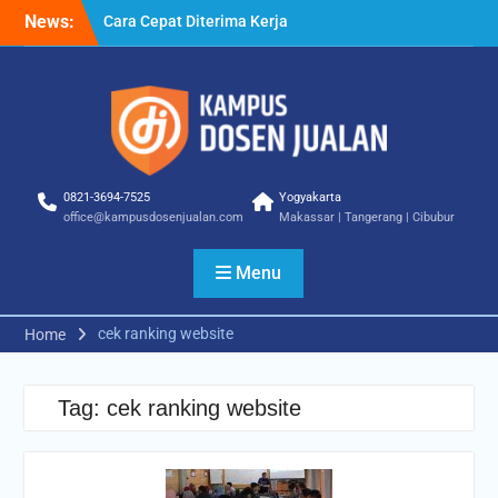
Skip
News:
Cara Cepat Diterima Kerja
to
– Tips Praktis yang Bisa
content
Anda Terapkan
Cara Biar Dapat Pekerjaan
– Panduan Lengkap untuk
Pencari Kerja
Cara Dapat Pekerjaan –
Langkah Praktis untuk
0821-3694-7525
Yogyakarta
Memperbesar Peluang
office@kampusdosenjualan.com
Makassar | Tangerang | Cibubur
Kerja
Menu
cek ranking website
Home
Tag:
cek ranking website