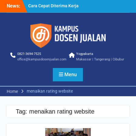
Skip
News:
Cara Cepat Diterima Kerja
to
– Tips Praktis yang Bisa
content
Anda Terapkan
Cara Biar Dapat Pekerjaan
– Panduan Lengkap untuk
Pencari Kerja
Cara Dapat Pekerjaan –
Langkah Praktis untuk
0821-3694-7525
Yogyakarta
Memperbesar Peluang
office@kampusdosenjualan.com
Makassar | Tangerang | Cibubur
Kerja
Menu
menaikan rating website
Home
Tag:
menaikan rating website