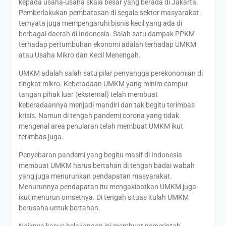
kepada usaha-usaha skala besar yang berada di Jakarta.
Pemberlakukan pembatasan di segala sektor masyarakat
ternyata juga mempengaruhi bisnis kecil yang ada di
berbagai daerah di Indonesia. Salah satu dampak PPKM
terhadap pertumbuhan ekonomi adalah terhadap UMKM
atau Usaha Mikro dan Kecil Menengah.
UMKM adalah salah satu pilar penyangga perekonomian di
tingkat mikro. Keberadaan UMKM yang minim campur
tangan pihak luar (eksternal) telah membuat
keberadaannya menjadi mandiri dan tak begitu terimbas
krisis. Namun di tengah pandemi corona yang tidak
mengenal area penularan telah membuat UMKM ikut
terimbas juga.
Penyebaran pandemi yang begitu masif di Indonesia
membuat UMKM harus bertahan di tengah badai wabah
yang juga menurunkan pendapatan masyarakat.
Menurunnya pendapatan itu mengakibatkan UMKM juga
ikut menurun omsetnya. Di tengah situas itulah UMKM
berusaha untuk bertahan.
Naiknya kasus belakangan ini membuat pemerintah