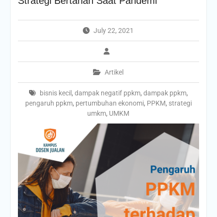
Strategi Bertahan Saat Pandemi
July 22, 2021
Artikel
bisnis kecil
,
dampak negatif ppkm
,
dampak ppkm
,
pengaruh ppkm
,
pertumbuhan ekonomi
,
PPKM
,
strategi
umkm
,
UMKM