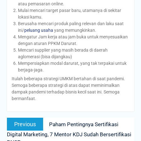
atau pemasaran online.
Mulai mencari target pasar baru, utamanya di sekitar
lokasi kamu.
Berusaha mencari produk paling relevan dan laku saat
ini/
peluang usaha
yang memungkinkan.
Mengatur Jam kerja atau jam buka untuk menyesuaikan
dengan aturan PPKM Darurat.
Mencari supplier yang masih berada di daerah
aglomerasi (bisa dijangkau)
Mempersiapkan modal darurat, yang tak terpakai untuk
berjaga-jaga.
Itulah beberapa strategi UMKM bertahan di saat pandemi.
Semoga beberapa strategi di atas dapat meminimalkan
dampak pandemi terhadap bisnis kecil saat ini. Semoga
bermanfaat.
Post
Previous
Previous
Paham Pentingnya Sertifikasi
navigation
post:
Digital Marketing, 7 Mentor KDJ Sudah Bersertifikasi