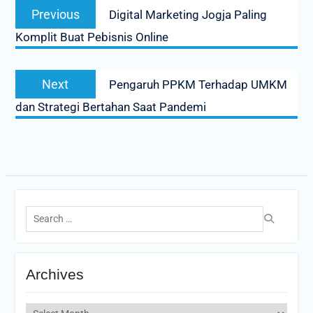
Previous
Previous
Digital Marketing Jogja Paling
navigation
post:
Komplit Buat Pebisnis Online
Next
Next
Pengaruh PPKM Terhadap UMKM
post:
dan Strategi Bertahan Saat Pandemi
Search
for:
Archives
Archives