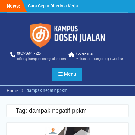
Skip
News:
Cara Cepat Diterima Kerja
to
– Tips Praktis yang Bisa
content
Anda Terapkan
Cara Biar Dapat Pekerjaan
– Panduan Lengkap untuk
Pencari Kerja
Cara Dapat Pekerjaan –
Langkah Praktis untuk
0821-3694-7525
Yogyakarta
Memperbesar Peluang
office@kampusdosenjualan.com
Makassar | Tangerang | Cibubur
Kerja
Menu
dampak negatif ppkm
Home
Tag:
dampak negatif ppkm