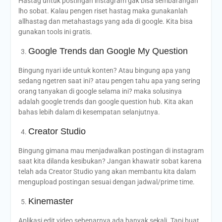
Hastag untuk postingan instagram gak bisa sembarangan
lho sobat. Kalau pengen riset hastag maka gunakanlah
allhastag dan metahastags yang ada di google. Kita bisa
gunakan tools ini gratis.
Google Trends dan Google My Question
Bingung nyari ide untuk konten? Atau bingung apa yang
sedang ngetren saat ini? atau pengen tahu apa yang sering
orang tanyakan di google selama ini? maka solusinya
adalah google trends dan google question hub. Kita akan
bahas lebih dalam di kesempatan selanjutnya.
Creator Studio
Bingung gimana mau menjadwalkan postingan di instagram
saat kita dilanda kesibukan? Jangan khawatir sobat karena
telah ada Creator Studio yang akan membantu kita dalam
mengupload postingan sesuai dengan jadwal/prime time.
Kinemaster
Aplikasi edit video sebenarnya ada banyak sekali. Tapi buat