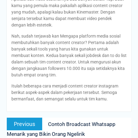
kamu yang pemula maka pakailah aplikasi content creator
yang mudah, apalagi kalau bukan Kinemaster. Dengan
senjata tersebut kamu dapat membuat video pendek
dengan lebih esteteik.
Nah, sudah terjawab kan Mengapa platform media sosial
membutuhkan banyak content creator? Pertama adalah
banyak sekali tools yang harus kita gunakan untuk
membuat konten. Kedua banyak sekali jobdesk dan to do list
dalam sebuah tim content creator. Untuk mengurusi akun
dengan jangkauan followers 10.000 itu saja setidaknya kita
butuh empat orang tim.
Itulah beberapa cara menjadi content creator instagram
berikut aspek-aspek dalam pekerjaan tersebut. Semoga
bermanfaat, dan semangat selalu untuk tim kamu.
Post
Previous
Previous
Contoh Broadcast Whatsapp
navigation
post:
Menarik yang Bikin Orang Ngelirik