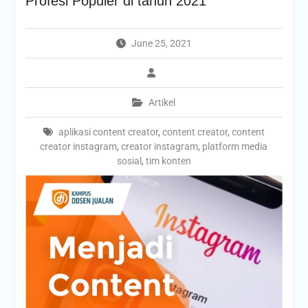
Profesi Populer di tahun 2021
June 25, 2021
Artikel
aplikasi content creator
,
content creator
,
content
creator instagram
,
creator instagram
,
platform media
sosial
,
tim konten