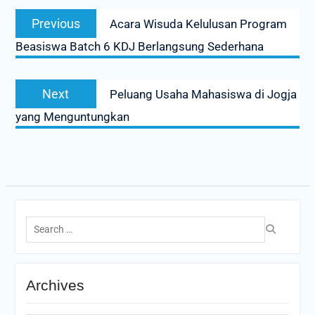
Post
Previous
Previous
Acara Wisuda Kelulusan Program
navigation
post:
Beasiswa Batch 6 KDJ Berlangsung Sederhana
Next
Next
Peluang Usaha Mahasiswa di Jogja
post:
yang Menguntungkan
Search
for:
Archives