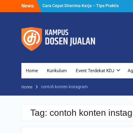
Skip
News:
Cara Cepat Diterima Kerja – Tips Praktis
to
yang Bisa Anda Terapkan
content
Cara Biar Dapat Pekerjaan – Panduan
Lengkap untuk Pencari Kerja
Cara Dapat Pekerjaan – Langkah Praktis
untuk Memperbesar Peluang Kerja
Home
Kurikulum
Event Terdekat KDJ
Ag
contoh konten instagram
Home
Tag:
contoh konten insta