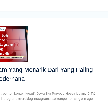
am Yang Menarik Dari Yang Paling
Sederhana
m
,
contoh konten kreatif
,
Dewa Eka Prayoga
,
dosen jualan
,
IG TV
,
 instagram
,
microblog instagram
,
rise kompetitor
,
single image