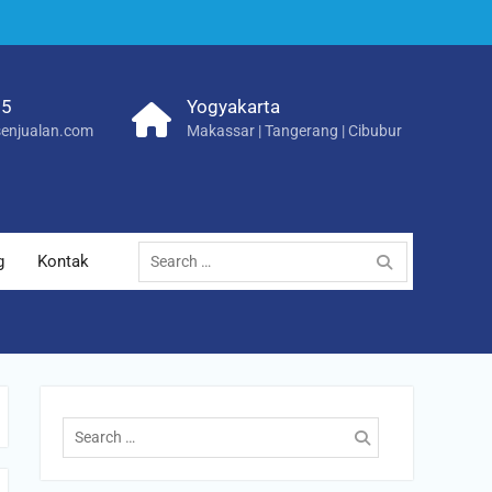
25
Yogyakarta
enjualan.com
Makassar | Tangerang | Cibubur
Search
g
Kontak
for:
Search
for: