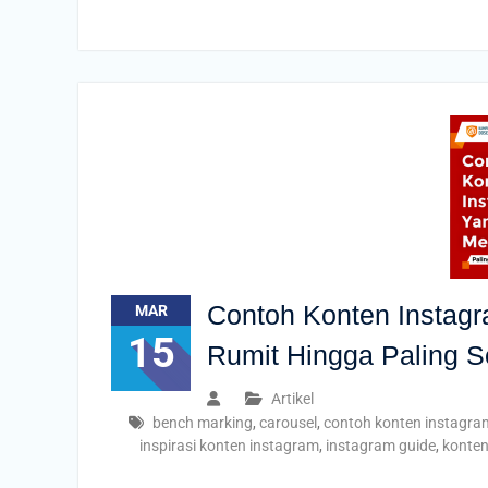
Contoh Konten Instagr
MAR
15
Rumit Hingga Paling 
Artikel
bench marking
,
carousel
,
contoh konten instagra
inspirasi konten instagram
,
instagram guide
,
konten