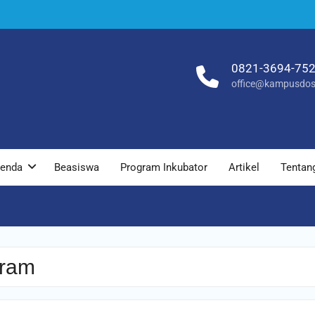
0821-3694-75
office@kampusdos
enda
Beasiswa
Program Inkubator
Artikel
Tentan
gram