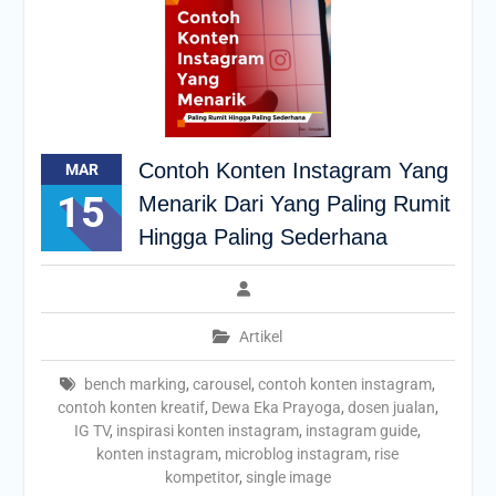
Contoh Konten Instagram Yang
MAR
15
Menarik Dari Yang Paling Rumit
Hingga Paling Sederhana
Artikel
bench marking
,
carousel
,
contoh konten instagram
,
contoh konten kreatif
,
Dewa Eka Prayoga
,
dosen jualan
,
IG TV
,
inspirasi konten instagram
,
instagram guide
,
konten instagram
,
microblog instagram
,
rise
kompetitor
,
single image