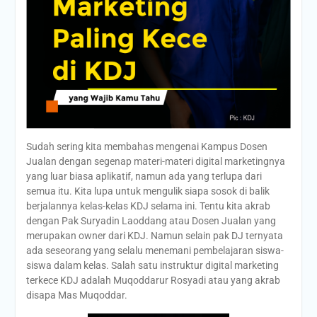
Sudah sering kita membahas mengenai Kampus Dosen
Jualan dengan segenap materi-materi digital marketingnya
yang luar biasa aplikatif, namun ada yang terlupa dari
semua itu. Kita lupa untuk mengulik siapa sosok di balik
berjalannya kelas-kelas KDJ selama ini. Tentu kita akrab
dengan Pak Suryadin Laoddang atau Dosen Jualan yang
merupakan owner dari KDJ. Namun selain pak DJ ternyata
ada seseorang yang selalu menemani pembelajaran siswa-
siswa dalam kelas. Salah satu instruktur digital marketing
terkece KDJ adalah Muqoddarur Rosyadi atau yang akrab
disapa Mas Muqoddar.