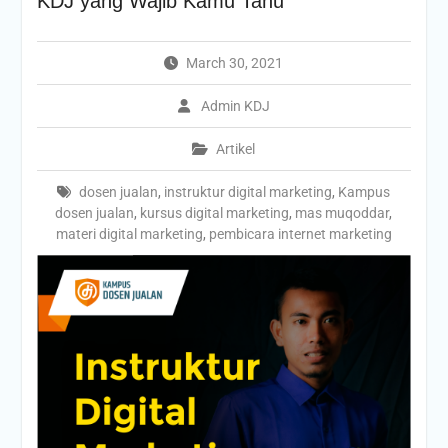
KDJ yang Wajib Kamu Tahu
March 30, 2021
Admin KDJ
Artikel
dosen jualan
,
instruktur digital marketing
,
Kampus
dosen jualan
,
kursus digital marketing
,
mas muqoddar
,
materi digital marketing
,
pembicara internet marketing