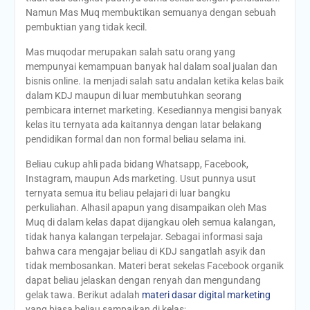
Namun Mas Muq membuktikan semuanya dengan sebuah
pembuktian yang tidak kecil.
Mas muqodar merupakan salah satu orang yang
mempunyai kemampuan banyak hal dalam soal jualan dan
bisnis online. Ia menjadi salah satu andalan ketika kelas baik
dalam KDJ maupun di luar membutuhkan seorang
pembicara internet marketing. Kesediannya mengisi banyak
kelas itu ternyata ada kaitannya dengan latar belakang
pendidikan formal dan non formal beliau selama ini.
Beliau cukup ahli pada bidang Whatsapp, Facebook,
Instagram, maupun Ads marketing. Usut punnya usut
ternyata semua itu beliau pelajari di luar bangku
perkuliahan. Alhasil apapun yang disampaikan oleh Mas
Muq di dalam kelas dapat dijangkau oleh semua kalangan,
tidak hanya kalangan terpelajar. Sebagai informasi saja
bahwa cara mengajar beliau di KDJ sangatlah asyik dan
tidak membosankan. Materi berat sekelas Facebook organik
dapat beliau jelaskan dengan renyah dan mengundang
gelak tawa. Berikut adalah
materi dasar digital marketing
yang biasa beliau sampaikan di kelas;