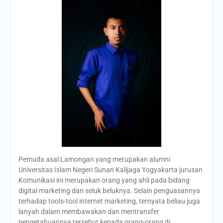
Pemuda asal Lamongan yang merupakan alumni
Universitas Islam Negeri Sunan Kalijaga Yogyakarta jurusan
Komunikasi ini merupakan orang yang ahli pada bidang
digital marketing dan seluk beluknya. Selain penguasannya
terhadap tools-tool internet marketing, ternyata beliau juga
lanyah dalam membawakan dan mentransfer
pengetahuannya tersebut kepada orang-orang di