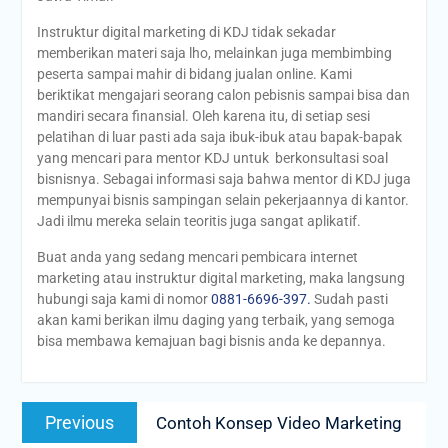
Instruktur digital marketing di KDJ tidak sekadar
memberikan materi saja lho, melainkan juga membimbing
peserta sampai mahir di bidang jualan online. Kami
beriktikat mengajari seorang calon pebisnis sampai bisa dan
mandiri secara finansial. Oleh karena itu, di setiap sesi
pelatihan di luar pasti ada saja ibuk-ibuk atau bapak-bapak
yang mencari para mentor KDJ untuk berkonsultasi soal
bisnisnya. Sebagai informasi saja bahwa mentor di KDJ juga
mempunyai bisnis sampingan selain pekerjaannya di kantor.
Jadi ilmu mereka selain teoritis juga sangat aplikatif.
Buat anda yang sedang mencari pembicara internet
marketing atau instruktur digital marketing, maka langsung
hubungi saja kami di nomor
0881-6696-397.
Sudah pasti
akan kami berikan ilmu daging yang terbaik, yang semoga
bisa membawa kemajuan bagi bisnis anda ke depannya.
Post
Previous
Previous
Contoh Konsep Video Marketing
navigation
post: