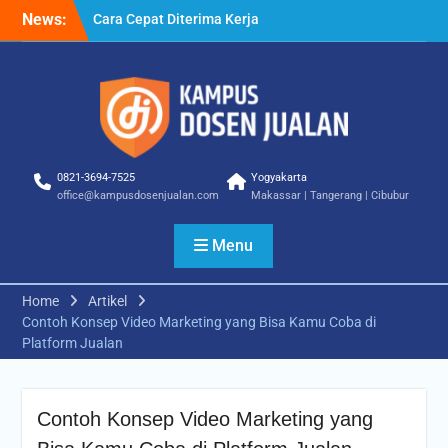
– Tips Praktis yang Bisa
Skip
News:
Anda Terapkan
to
Cara Biar Dapat Pekerjaan
content
– Panduan Lengkap untuk
Pencari Kerja
Cara Dapat Pekerjaan –
Langkah Praktis untuk
Memperbesar Peluang
Kerja
0821-3694-7525
Yogyakarta
office@kampusdosenjualan.com
Makassar | Tangerang | Cibubur
Menu
Home
Artikel
Contoh Konsep Video Marketing yang Bisa Kamu Coba di
Platform Jualan
Contoh Konsep Video Marketing yang