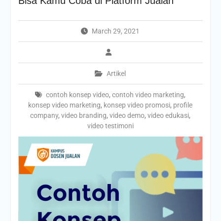
Bisa Kamu Coba di Platform Jualan
March 29, 2021
Artikel
contoh konsep video
,
contoh video marketing
,
konsep video marketing
,
konsep video promosi
,
profile
company
,
video branding
,
video demo
,
video edukasi
,
video testimoni