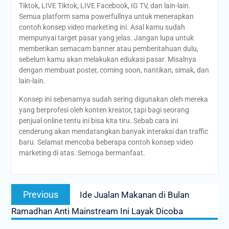
Tiktok, LIVE Tiktok, LIVE Facebook, IG TV, dan lain-lain.
Semua platform sama powerfullnya untuk menerapkan
contoh konsep video marketing ini. Asal kamu sudah
mempunyai target pasar yang jelas. Jangan lupa untuk
memberikan semacam banner atau pemberitahuan dulu,
sebelum kamu akan melakukan edukasi pasar. Misalnya
dengan membuat poster, coming soon, nantikan, simak, dan
lain-lain.
Konsep ini sebenarnya sudah sering digunakan oleh mereka
yang berprofesi oleh konten kreator, tapi bagi seorang
penjual online tentu ini bisa kita tiru. Sebab cara ini
cenderung akan mendatangkan banyak interaksi dan traffic
baru. Selamat mencoba beberapa contoh konsep video
marketing di atas. Semoga bermanfaat.
Post
Previous
Previous
Ide Jualan Makanan di Bulan
navigation
post:
Ramadhan Anti Mainstream Ini Layak Dicoba