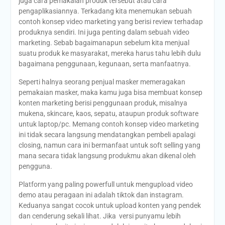
juga cara pemakaian produk tersebut atau cara
pengaplikasiannya. Terkadang kita menemukan sebuah
contoh konsep video marketing yang berisi review terhadap
produknya sendiri. Ini juga penting dalam sebuah video
marketing. Sebab bagaimanapun sebelum kita menjual
suatu produk ke masyarakat, mereka harus tahu lebih dulu
bagaimana penggunaan, kegunaan, serta manfaatnya.
Seperti halnya seorang penjual masker memeragakan
pemakaian masker, maka kamu juga bisa membuat konsep
konten marketing berisi penggunaan produk, misalnya
mukena, skincare, kaos, sepatu, ataupun produk software
untuk laptop/pc. Memang contoh konsep video marketing
ini tidak secara langsung mendatangkan pembeli apalagi
closing, namun cara ini bermanfaat untuk soft selling yang
mana secara tidak langsung produkmu akan dikenal oleh
pengguna.
Platform yang paling powerfull untuk mengupload video
demo atau peragaan ini adalah tiktok dan instagram.
Keduanya sangat cocok untuk upload konten yang pendek
dan cenderung sekali lihat. Jika versi punyamu lebih