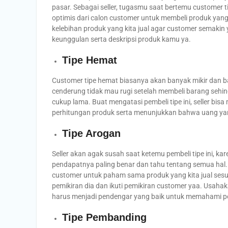
pasar. Sebagai seller, tugasmu saat bertemu customer t
optimis dari calon customer untuk membeli produk yang
kelebihan produk yang kita jual agar customer semakin
keunggulan serta deskripsi produk kamu ya.
Tipe Hemat
Customer tipe hemat biasanya akan banyak mikir dan b
cenderung tidak mau rugi setelah membeli barang seh
cukup lama. Buat mengatasi pembeli tipe ini, seller bi
perhitungan produk serta menunjukkan bahwa uang yang
Tipe Arogan
Seller akan agak susah saat ketemu pembeli tipe ini, k
pendapatnya paling benar dan tahu tentang semua hal
customer untuk paham sama produk yang kita jual ses
pemikiran dia dan ikuti pemikiran customer yaa. Usahak
harus menjadi pendengar yang baik untuk memahami pola
Tipe Pembanding