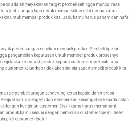
ipe ini adalah meyakinkan target pembeli sehingga muncul rasa
 kita jual. Jangan lupa untuk memunculkan nilai tambah atau
 yakin untuk membeli produk kita. Jadi, kamu harus paham dan hafal
anyak pertimbangan sebelum membeli produk. Pembeli tipe ini
ingga pengambilan keputusan untuk membeli produk prosesnya
sa menjelaskan manfaat produk kepada customer dan kasih tahu
 customer keluarkan tidak akan sia-sia saat membeli produk kita.
arena tipe pembeli arogan cenderung keras kepala dan merasa
. Penjual harus mengerti dan memberikan kesempatan kepada calon
uai dengan keinginan customer. Disini kamu harus memahami
an produk kamu sesuai dengan pemikiran customer tipe ini. Seller
 pikir customer tipe ini.