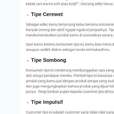
kakak cari warna soft atau bold?”. Seorang seller haru
Tipe Cerewet
Sebagai seller, kamu beruntung kalau bertemu konsume
banyak omong dan aktif ngajak ngobrol penjualnya. Tip
merekomendasikan produk kamu di sosmednya secara g
Saat kamu ketemu konsumen tipe ini, kamu bisa minta
ataupun sedikit diskon sebagai tanda terimakasihmu.
Tipe Sombong
Konsumen tipe ini cenderung membanggakan apa yang 
dan setujui pendapat mereka. Pembeli tipe ini biasa
produk yang kamu jual dengan produk serupa yang sudah
dan juga mengungkapkan bahwa produk yang dijual ti
punya. Tetap berikan pujian kepada customer jika dirin
Tipe Impulsif
Customer tipe ini adalah customer yang tidak mikir pan