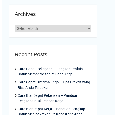
Archives
Archives
Recent Posts
Cara Dapat Pekerjaan – Langkah Praktis
untuk Memperbesar Peluang Kerja
Cara Cepat Diterima Kerja – Tips Praktis yang
Bisa Anda Terapkan
Cara Biar Dapat Pekerjaan – Panduan
Lengkap untuk Pencari Kerja
Cara Biar Dapat Kerja – Panduan Lengkap
untuk Meningkatkan Peluang Kerja Anda