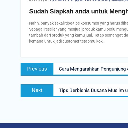
Sudah Siapkah anda untuk Mengha
Nahh, banyak sekali tipe-tipe konsumen yang harus dih
Sebagai reseller yang menjual produk kamu perlu mengu
tambah dari produk yang kamu jual. Tetap semangat dal
kemana untuk jadi customer tetapmu kok.
Post
Previous
Previous
Cara Mengarahkan Pengunjung d
navigation
post:
Next
Next
Tips Berbisnis Busana Muslim 
post: