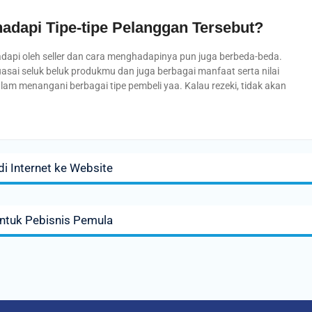
dapi Tipe-tipe Pelanggan Tersebut?
adapi oleh seller dan cara menghadapinya pun juga berbeda-beda.
asai seluk beluk produkmu dan juga berbagai manfaat serta nilai
am menangani berbagai tipe pembeli yaa. Kalau rezeki, tidak akan
i Internet ke Website
untuk Pebisnis Pemula