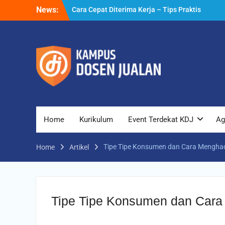
Skip
News:
Cara Cepat Diterima Kerja – Tips Praktis
to
yang Bisa Anda Terapkan
content
Cara Biar Dapat Pekerjaan – Panduan
Lengkap untuk Pencari Kerja
Cara Dapat Pekerjaan – Langkah Praktis
untuk Memperbesar Peluang Kerja
Home
Kurikulum
Event Terdekat KDJ
Ag
Tipe Tipe Konsumen dan Cara Mengha
Home
Artikel
Tipe Tipe Konsumen dan Car