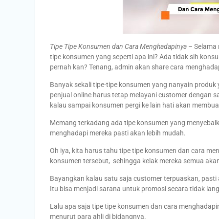
Tipe Tipe Konsumen dan Cara Menghadapinya –
Selama 
tipe konsumen yang seperti apa ini? Ada tidak sih konsu
pernah kan? Tenang, admin akan share cara menghadap
Banyak sekali tipe-tipe konsumen yang nanyain produk 
penjual online harus tetap melayani customer dengan sab
kalau sampai konsumen pergi ke lain hati akan membua
Memang terkadang ada tipe konsumen yang menyebalka
menghadapi mereka pasti akan lebih mudah.
Oh iya, kita harus tahu tipe tipe konsumen dan cara m
konsumen tersebut, sehingga kelak mereka semua aka
Bayangkan kalau satu saja customer terpuaskan, past
Itu bisa menjadi sarana untuk promosi secara tidak la
Lalu apa saja tipe tipe konsumen dan cara menghadapiny
menurut para ahli di bidangnya.