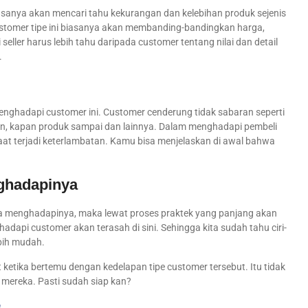
sanya akan mencari tahu kekurangan dan kelebihan produk sejenis
ustomer tipe ini biasanya akan membanding-bandingkan harga,
 seller harus lebih tahu daripada customer tentang nilai dan detail
.
menghadapi customer ini. Customer cenderung tidak sabaran seperti
an, kapan produk sampai dan lainnya. Dalam menghadapi pembeli
saat terjadi keterlambatan. Kamu bisa menjelaskan di awal bahwa
nghadapinya
ra menghadapinya, maka lewat proses praktek yang panjang akan
i customer akan terasah di sini. Sehingga kita sudah tahu ciri-
ebih mudah.
etika bertemu dengan kedelapan tipe customer tersebut. Itu tidak
 mereka. Pasti sudah siap kan?
a