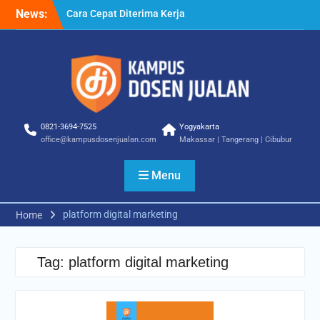
Skip
News:
Cara Cepat Diterima Kerja
to
– Tips Praktis yang Bisa
content
Anda Terapkan
Cara Biar Dapat Pekerjaan
– Panduan Lengkap untuk
Pencari Kerja
Cara Dapat Pekerjaan –
Langkah Praktis untuk
0821-3694-7525
Yogyakarta
Memperbesar Peluang
office@kampusdosenjualan.com
Makassar | Tangerang | Cibubur
Kerja
Menu
platform digital marketing
Home
Tag:
platform digital marketing