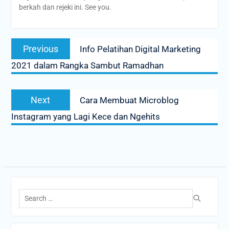
berkah dan rejeki ini. See you.
Post
Previous
Previous
Info Pelatihan Digital Marketing
navigation
post:
2021 dalam Rangka Sambut Ramadhan
Next
Next
Cara Membuat Microblog
post:
Instagram yang Lagi Kece dan Ngehits
Search
for: