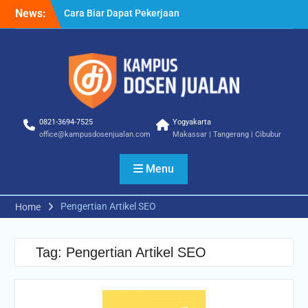
Skip
News:
Cara Biar Dapat Pekerjaan
to
– Panduan Lengkap untuk
content
Pencari Kerja
Cara Dapat Pekerjaan –
Langkah Praktis untuk
Memperbesar Peluang
Kerja
Cara Cepat Diterima Kerja
0821-3694-7525
Yogyakarta
– Tips Praktis yang Bisa
office@kampusdosenjualan.com
Makassar | Tangerang | Cibubur
Anda Terapkan
Menu
Pengertian Artikel SEO
Home
Tag:
Pengertian Artikel SEO