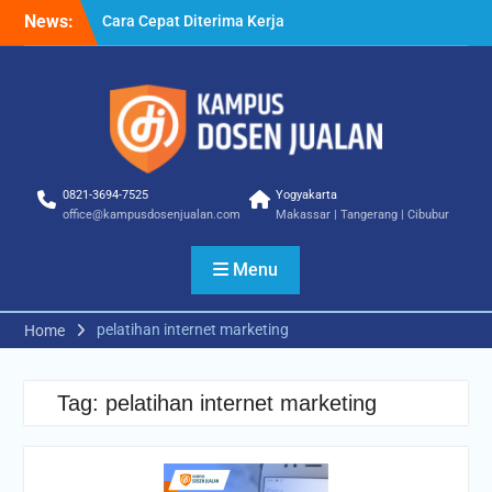
Skip
News:
Cara Cepat Diterima Kerja
to
– Tips Praktis yang Bisa
content
Anda Terapkan
Cara Biar Dapat Pekerjaan
– Panduan Lengkap untuk
Pencari Kerja
Cara Dapat Pekerjaan –
Langkah Praktis untuk
0821-3694-7525
Yogyakarta
Memperbesar Peluang
office@kampusdosenjualan.com
Makassar | Tangerang | Cibubur
Kerja
Menu
pelatihan internet marketing
Home
Tag:
pelatihan internet marketing