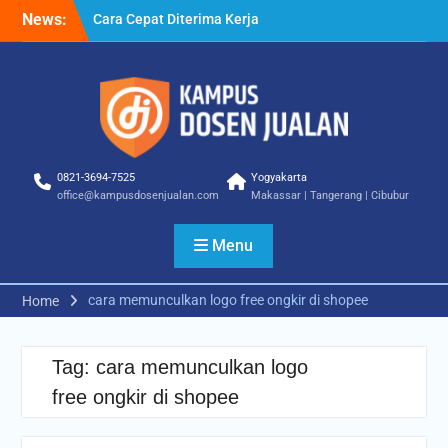
Skip
News:
Cara Cepat Diterima Kerja
to
– Tips Praktis yang Bisa
content
Anda Terapkan
Cara Biar Dapat Pekerjaan
– Panduan Lengkap untuk
Pencari Kerja
Cara Dapat Pekerjaan –
Langkah Praktis untuk
0821-3694-7525
Yogyakarta
Memperbesar Peluang
office@kampusdosenjualan.com
Makassar | Tangerang | Cibubur
Kerja
Menu
cara memunculkan logo free ongkir di shopee
Home
Tag:
cara memunculkan logo
free ongkir di shopee