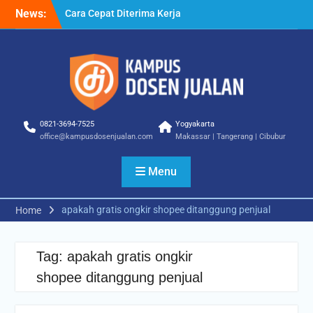
Skip
News:
Cara Cepat Diterima Kerja
to
– Tips Praktis yang Bisa
content
Anda Terapkan
Cara Biar Dapat Pekerjaan
– Panduan Lengkap untuk
Pencari Kerja
Cara Dapat Pekerjaan –
Langkah Praktis untuk
0821-3694-7525
Yogyakarta
Memperbesar Peluang
office@kampusdosenjualan.com
Makassar | Tangerang | Cibubur
Kerja
Menu
apakah gratis ongkir shopee ditanggung penjual
Home
Tag:
apakah gratis ongkir
shopee ditanggung penjual