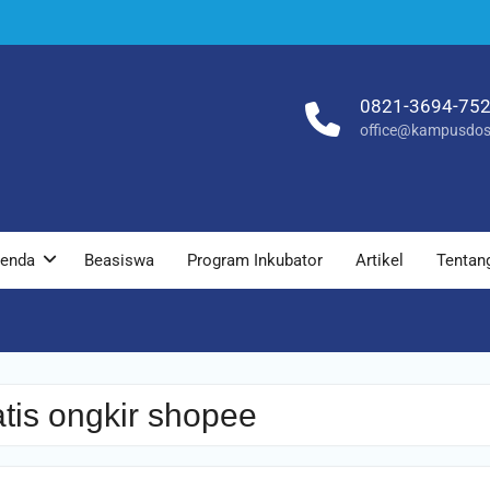
0821-3694-75
office@kampusdos
enda
Beasiswa
Program Inkubator
Artikel
Tentan
atis ongkir shopee