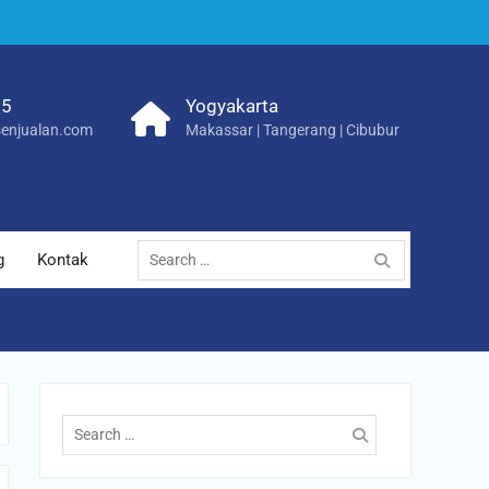
25
Yogyakarta
enjualan.com
Makassar | Tangerang | Cibubur
Search
g
Kontak
for:
Search
for: