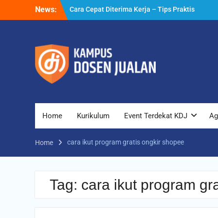
Skip
News:
Cara Cepat Diterima Kerja – Tips Praktis
to
yang Bisa Anda Terapkan
content
Cara Biar Dapat Pekerjaan – Panduan
Lengkap untuk Pencari Kerja
Cara Dapat Pekerjaan – Langkah Praktis
untuk Memperbesar Peluang Kerja
Home
Kurikulum
Event Terdekat KDJ
Ag
cara ikut program gratis ongkir shopee
Home
Tag:
cara ikut program gr