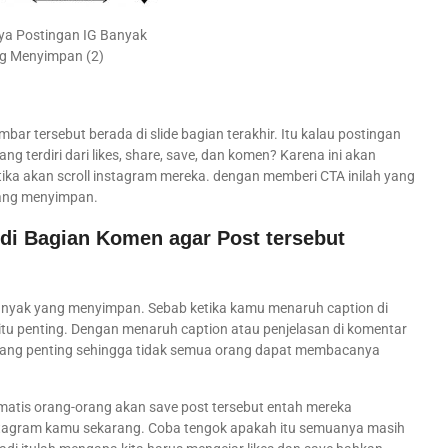
ya Postingan IG Banyak
g Menyimpan (2)
bar tersebut berada di slide bagian terakhir. Itu kalau postingan
yang terdiri dari likes, share, save, dan komen? Karena ini akan
ka akan scroll instagram mereka. dengan memberi CTA inilah yang
yang menyimpan.
 di Bagian Komen agar Post tersebut
 banyak yang menyimpan. Sebab ketika kamu menaruh caption di
u penting. Dengan menaruh caption atau penjelasan di komentar
 yang penting sehingga tidak semua orang dapat membacanya
matis orang-orang akan save post tersebut entah mereka
stagram kamu sekarang. Coba tengok apakah itu semuanya masih