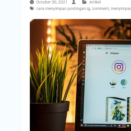
October 30, 2021
Artikel
cara menyimpan postingan ig
,
comment
,
menyimpan