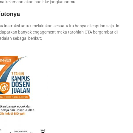
ma kelamaan akan hadir ke jangkauanmu.
fotonya
 instruksi untuk melakukan sesuatu itu hanya di caption saja. ini
endapatkan banyak engagement maka tarohlah CTA bergambar di
dalah sebagai berikut;