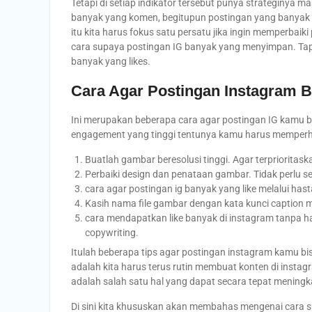
Tetapi di setiap indikator tersebut punya strateginya 
banyak yang komen, begitupun postingan yang banyak 
itu kita harus fokus satu persatu jika ingin memperbaik
cara supaya postingan IG banyak yang menyimpan. Tapi 
banyak yang likes.
Cara Agar Postingan Instagram 
Ini merupakan beberapa cara agar postingan IG kamu b
engagement yang tinggi tentunya kamu harus memperhati
Buatlah gambar beresolusi tinggi. Agar terprioritask
Perbaiki design dan penataan gambar. Tidak perlu s
cara agar postingan ig banyak yang like melalui has
Kasih nama file gambar dengan kata kunci caption mu
cara mendapatkan like banyak di instagram tanpa h
copywriting.
Itulah beberapa tips agar postingan instagram kamu bis
adalah kita harus terus rutin membuat konten di insta
adalah salah satu hal yang dapat secara tepat mening
Di sini kita khususkan akan membahas mengenai cara 