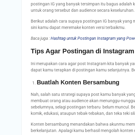
postingan IG yang banyak tersimpan itu bagus adalah 
untuk orang tersebut dan audience secara keseluruhan.
Berikut adalah cara supaya postingan IG banyak yang 
sini kamu dapat meremake konten versi terbaikmu.
Baca juga :
Hashtag untuk Postingan Instagram yang Powe
Tips Agar Postingan di Instagra
Ini merupakan cara agar post Instagram kita banyak ya
dapat kamu terapkan di postingan kamu selanjutnya. Be
Buatlah Konten Bersambung
Nah, salah satu strategi supaya post kamu banyak ya
membuat orang atau audience akan menunggu-nunggu.
sebelumnya, selagi postingan terbaru belum muncul. B
komik, edukasi, ataupun tebak-tebakan, dan teka teki si
Konten bersambung menandakan bahwa akunmu meman
berkelanjutan. Apalagi kamu berhasil mengolah konten 