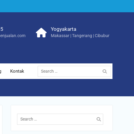
25
Yogyakarta
enjualan.com
Makassar | Tangerang | Cibubur
Search
g
Kontak
for:
Search
for: