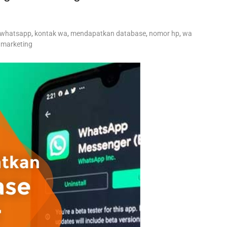
 whatsapp
,
kontak wa
,
mendapatkan database
,
nomor hp
,
wa
marketing