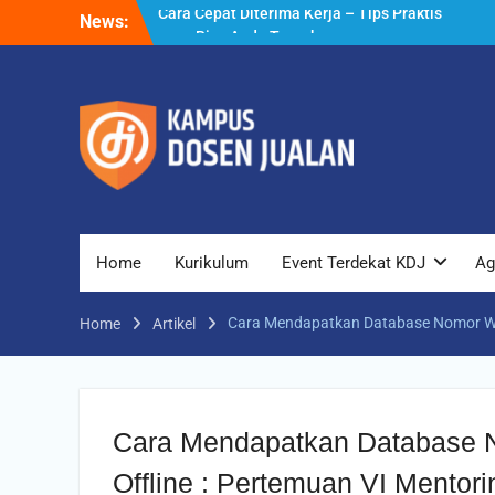
Skip
News:
Cara Biar Dapat Pekerjaan – Panduan
to
Lengkap untuk Pencari Kerja
content
Cara Dapat Pekerjaan – Langkah Praktis
untuk Memperbesar Peluang Kerja
Cara Cepat Diterima Kerja – Tips Praktis
yang Bisa Anda Terapkan
Home
Kurikulum
Event Terdekat KDJ
Ag
Cara Mendapatkan Database Nomor Wha
Home
Artikel
Cara Mendapatkan Database N
Offline : Pertemuan VI Mentor