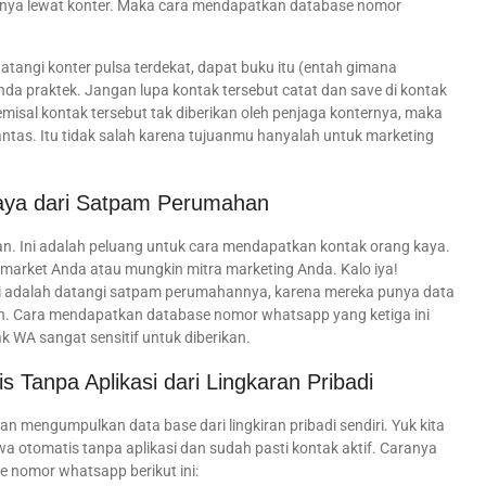
linya lewat konter. Maka cara mendapatkan database nomor
datangi konter pulsa terdekat, dapat buku itu (entah gimana
Anda praktek. Jangan lupa kontak tersebut catat dan save di kontak
emisal kontak tersebut tak diberikan oleh penjaga konternya, maka
ntas. Itu tidak salah karena tujuanmu hanyalah untuk marketing
aya dari Satpam Perumahan
n. Ini adalah peluang untuk cara mendapatkan kontak orang kaya.
t market Anda atau mungkin mitra marketing Anda. Kalo iya!
si adalah datangi satpam perumahannya, karena mereka punya data
 yah. Cara mendapatkan database nomor whatsapp yang ketiga ini
ak WA sangat sensitif untuk diberikan.
anpa Aplikasi dari Lingkaran Pribadi
kan mengumpulkan data base dari lingkiran pribadi sendiri. Yuk kita
 otomatis tanpa aplikasi dan sudah pasti kontak aktif. Caranya
 nomor whatsapp berikut ini: