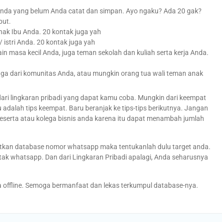
 Anda yang belum Anda catat dan simpan. Ayo ngaku? Ada 20 gak?
but.
hak Ibu Anda. 20 kontak juga yah
istri Anda. 20 kontak juga yah
n masa kecil Anda, juga teman sekolah dan kuliah serta kerja Anda.
uga dari komunitas Anda, atau mungkin orang tua wali teman anak
ri lingkaran pribadi yang dapat kamu coba. Mungkin dari keempat
adalah tips keempat. Baru beranjak ke tips-tips berikutnya. Jangan
serta atau kolega bisnis anda karena itu dapat menambah jumlah
tkan database nomor whatsapp maka tentukanlah dulu target anda.
k whatsapp. Dan dari Lingkaran Pribadi apalagi, Anda seharusnya
cara offline. Semoga bermanfaat dan lekas terkumpul database-nya.