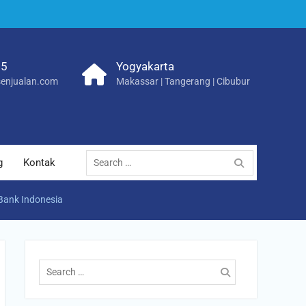
25
Yogyakarta
enjualan.com
Makassar | Tangerang | Cibubur
Search
g
Kontak
for:
Bank Indonesia
Search
for: