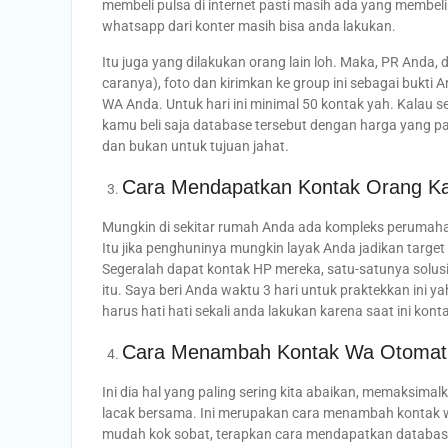
membeli pulsa di internet pasti masih ada yang membe
whatsapp dari konter masih bisa anda lakukan.
Itu juga yang dilakukan orang lain loh. Maka, PR Anda, 
caranya), foto dan kirimkan ke group ini sebagai bukti 
WA Anda. Untuk hari ini minimal 50 kontak yah. Kalau s
kamu beli saja database tersebut dengan harga yang pa
dan bukan untuk tujuan jahat.
Cara Mendapatkan Kontak Orang K
Mungkin di sekitar rumah Anda ada kompleks perumaha
Itu jika penghuninya mungkin layak Anda jadikan targe
Segeralah dapat kontak HP mereka, satu-satunya solu
itu. Saya beri Anda waktu 3 hari untuk praktekkan ini
harus hati hati sekali anda lakukan karena saat ini kont
Cara Menambah Kontak Wa Otomatis T
Ini dia hal yang paling sering kita abaikan, memaksimal
lacak bersama. Ini merupakan cara menambah kontak wa
mudah kok sobat, terapkan cara mendapatkan database