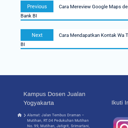
Previous
Previous
Cara Mereview Google Maps den
navigation
post:
Bank BI
Next
Next
Cara Mendapatkan Kontak Wa Ta
post:
BI
Kampus Dosen Jualan
Ikuti 
Yogyakarta
Alamat: Jalan Tembus Draman –
Mutihan, RT.04 Pedukuhan Mutihan
No. 99, Mutihan, Jatigrit, Srimartani,