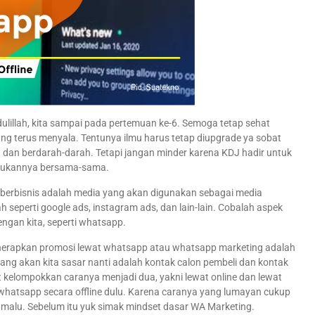
lillah, kita sampai pada pertemuan ke-6. Semoga tetap sehat
g terus menyala. Tentunya ilmu harus tetap diupgrade ya sobat
 dan berdarah-darah. Tetapi jangan minder karena KDJ hadir untuk
jukannya bersama-sama.
ka berbisnis adalah media yang akan digunakan sebagai media
 seperti google ads, instagram ads, dan lain-lain. Cobalah aspek
engan kita, seperti whatsapp.
nerapkan promosi lewat whatsapp atau whatsapp marketing adalah
g akan kita sasar nanti adalah kontak calon pembeli dan kontak
t kelompokkan caranya menjadi dua, yakni lewat online dan lewat
whatsapp secara offline dulu. Karena caranya yang lumayan cukup
alu. Sebelum itu yuk simak mindset dasar WA Marketing.