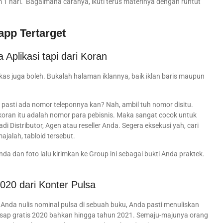
 hari. Bagaimana caranya, ikuti terus materinya dengan runtut
pp Tertarget
plikasi tapi dari Koran
ekas juga boleh. Bukalah halaman iklannya, baik iklan baris maupun
n pasti ada nomor teleponnya kan? Nah, ambil tuh nomor disitu.
koran itu adalah nomor para pebisnis. Maka sangat cocok untuk
di Distributor, Agen atau reseller Anda. Segera eksekusi yah, cari
jalah, tabloid tersebut.
a dan foto lalu kirimkan ke Group ini sebagai bukti Anda praktek.
020 dari Konter Pulsa
t Anda nulis nominal pulsa di sebuah buku, Anda pasti menuliskan
sap gratis 2020 bahkan hingga tahun 2021. Semaju-majunya orang