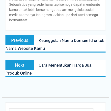
Sebuah tips yang sederhana tapi semoga dapat membantu
kamu untuk lebih bersemangat dalam mengelola sosial
media utamanya instagram. Sekian tips dari kami semoga
bermanfaat.
Post
Previous
Previous
Keunggulan Nama Domain Id untuk
navigation
post:
Nama Website Kamu
Next
Next
Cara Menentukan Harga Jual
post:
Produk Online
Search