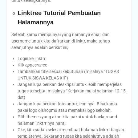
untuk selengkapnya.
Linktree Tutorial Pembuatan
Halamannya
Setelah kamu mempunyai yang namanya email dan
username untuk kita daftarkan di linktr, maka tahap
selanjutnya adalah berikut ini;
Login ke linktrr
Klik
appearance
Tambahkan title sesuai kebutuhan (misalnya “TUGAS
UNTUK SISWA KELAS XII”)
Jangan lupa berikan deskripsi untuk lebih memperjelas
tugas tersebut. misalnya “Kerjakan mulai halaman 12-15,
dst)
Jangan lupa berikan foto untuk icon nya. BIsa kamu
pakai logo olshopmu atau memakai logo sekolah.
Pilih themes yang akan kita pakai untuk background
halaman linktrr nya nanti.
Oke, kita sudah selesai membuat halaman linktrr bagian
templatenya. Sekarang tugas kita selanjutnya adalah