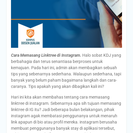
Cara Memasang Linktree di Instagram.
Halo sobat KDJ yang
berbahagia dan terus senantiasa berproses untuk
kemajuan. Pada hari ini, admin akan membagikan sebuah
tips yang sebenarnya sederhana. Walaupun sederhana, tapi
banyak yang belum paham bagaimana langkah dan cara-
caranya. Tips apakah yang akan dibagikan kali ini?
Hari ini kita akan membahas tentang cara memasang
linktree di instagram. Sebenarnya apa sih tujuan memasang
linktree di IG itu? Jadi beberapa bulan belakangan, pihak
instagram agak membatasi penggunanya untuk menaruh
link apapun di bio atau profil mereka. instagram berusaha
membuat penggunanya banyak stay di aplikasi tersebut,