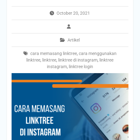
October 20, 2021
Artikel
cara memasang linktree
,
cara menggunakan
linktree
,
linktree
,
linktree di instagram
,
linktree
instagram
,
linktree login