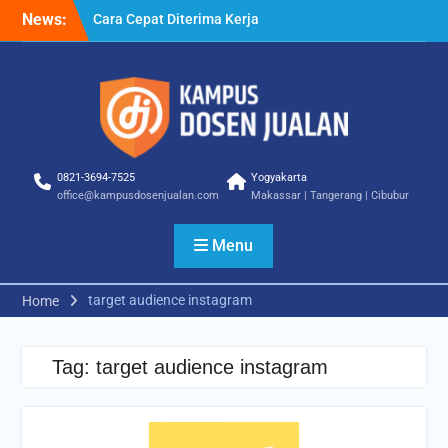
Skip
News:
Cara Cepat Diterima Kerja
to
– Tips Praktis yang Bisa
content
Anda Terapkan
Cara Biar Dapat Pekerjaan
– Panduan Lengkap untuk
Pencari Kerja
Cara Dapat Pekerjaan –
Langkah Praktis untuk
0821-3694-7525
Yogyakarta
Memperbesar Peluang
office@kampusdosenjualan.com
Makassar | Tangerang | Cibubur
Kerja
Menu
target audience instagram
Home
Tag:
target audience instagram