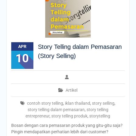
Story Telling dalam Pemasaran
APR
10
(Story Selling)
Artikel
contoh story telling
,
iklan thailand
,
story selling
,
story telling dalam pemasaran
,
story telling
entrepreneur
,
story telling produk
,
storytelling
Bosan dengan cara pemasaran produk yang gitu-gitu saja?
Pingin mendapatkan perhatian lebih dari customer?