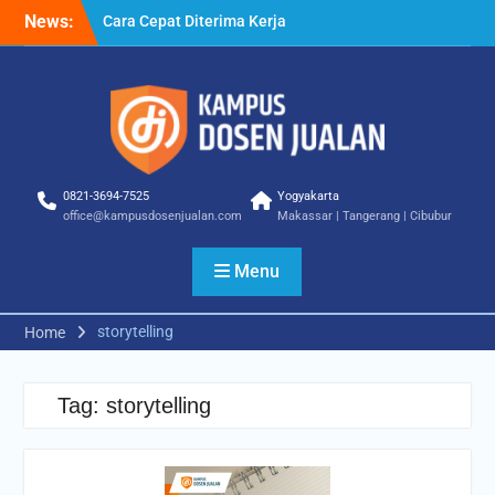
Skip
News:
Cara Cepat Diterima Kerja
to
– Tips Praktis yang Bisa
content
Anda Terapkan
Cara Biar Dapat Pekerjaan
– Panduan Lengkap untuk
Pencari Kerja
Cara Dapat Pekerjaan –
Langkah Praktis untuk
0821-3694-7525
Yogyakarta
Memperbesar Peluang
office@kampusdosenjualan.com
Makassar | Tangerang | Cibubur
Kerja
Menu
storytelling
Home
Tag:
storytelling