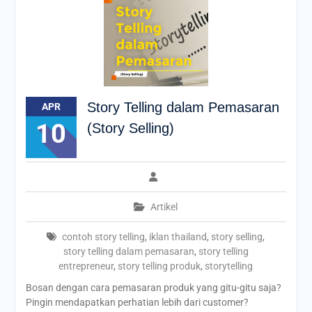
Story Telling dalam Pemasaran
APR
10
(Story Selling)
Artikel
contoh story telling
,
iklan thailand
,
story selling
,
story telling dalam pemasaran
,
story telling
entrepreneur
,
story telling produk
,
storytelling
Bosan dengan cara pemasaran produk yang gitu-gitu saja?
Pingin mendapatkan perhatian lebih dari customer?