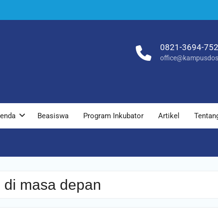
0821-3694-75
office@kampusdos
enda
Beasiswa
Program Inkubator
Artikel
Tentan
n di masa depan