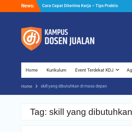
Skip
News:
Cara Cepat Diterima Kerja – Tips Praktis
to
yang Bisa Anda Terapkan
content
Cara Biar Dapat Pekerjaan – Panduan
Lengkap untuk Pencari Kerja
Cara Dapat Pekerjaan – Langkah Praktis
untuk Memperbesar Peluang Kerja
Home
Kurikulum
Event Terdekat KDJ
Ag
skill yang dibutuhkan di masa depan
Home
Tag:
skill yang dibutuhka