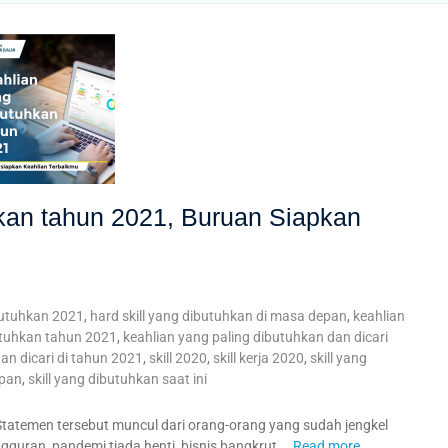
kan tahun 2021, Buruan Siapkan
ibutuhkan 2021
,
hard skill yang dibutuhkan di masa depan
,
keahlian
utuhkan tahun 2021
,
keahlian yang paling dibutuhkan dan dicari
an dicari di tahun 2021
,
skill 2020
,
skill kerja 2020
,
skill yang
epan
,
skill yang dibutuhkan saat ini
Statemen tersebut muncul dari orang-orang yang sudah jengkel
gguran, pandemi tiada henti, bisnis bangkrut,
Read more