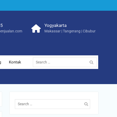
25
Yogyakarta
enjualan.com
Makassar | Tangerang | Cibubur
Search
g
Kontak
for:
Search
for: