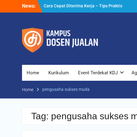
Skip
News:
Cara Cepat Diterima Kerja – Tips Praktis
to
yang Bisa Anda Terapkan
content
Cara Biar Dapat Pekerjaan – Panduan
Lengkap untuk Pencari Kerja
Cara Dapat Pekerjaan – Langkah Praktis
untuk Memperbesar Peluang Kerja
Home
Kurikulum
Event Terdekat KDJ
Ag
pengusaha sukses muda
Home
Tag:
pengusaha sukses 