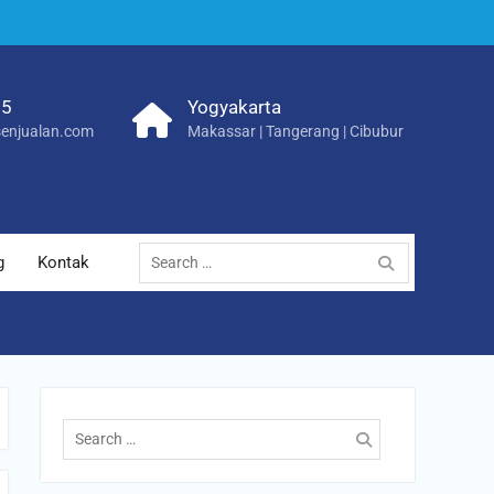
25
Yogyakarta
enjualan.com
Makassar | Tangerang | Cibubur
Search
g
Kontak
for:
Search
for: