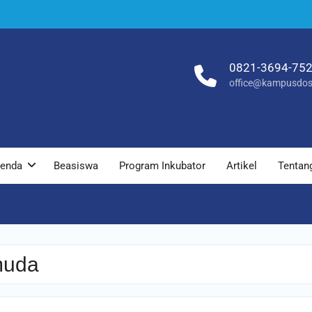
0821-3694-75
office@kampusdos
enda
Beasiswa
Program Inkubator
Artikel
Tentan
muda