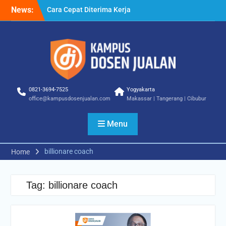
Skip
News:
Cara Cepat Diterima Kerja
to
– Tips Praktis yang Bisa
content
Anda Terapkan
Cara Biar Dapat Pekerjaan
– Panduan Lengkap untuk
Pencari Kerja
Cara Dapat Pekerjaan –
Langkah Praktis untuk
0821-3694-7525
Yogyakarta
Memperbesar Peluang
office@kampusdosenjualan.com
Makassar | Tangerang | Cibubur
Kerja
Menu
billionare coach
Home
Tag:
billionare coach