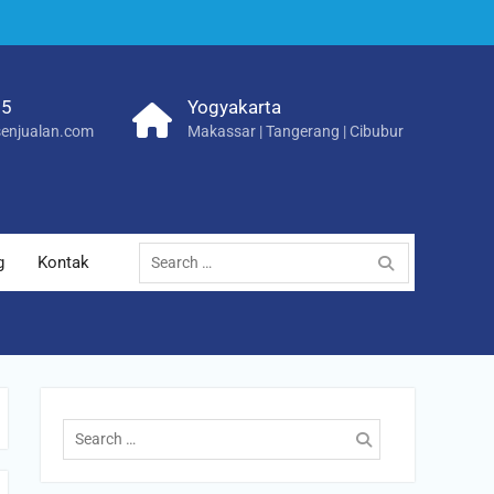
25
Yogyakarta
enjualan.com
Makassar | Tangerang | Cibubur
Search
g
Kontak
for:
Search
for: