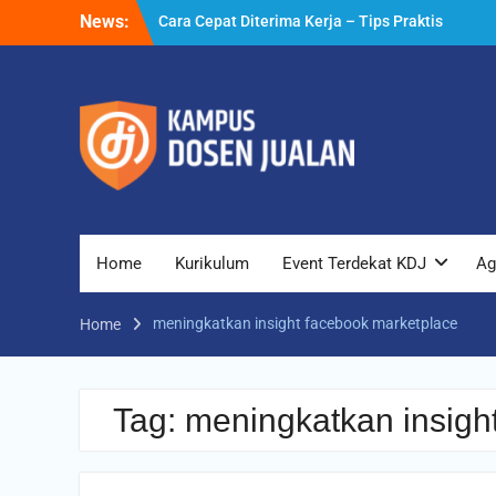
Skip
News:
Cara Cepat Diterima Kerja – Tips Praktis
to
yang Bisa Anda Terapkan
content
Cara Biar Dapat Pekerjaan – Panduan
Lengkap untuk Pencari Kerja
Cara Dapat Pekerjaan – Langkah Praktis
untuk Memperbesar Peluang Kerja
Home
Kurikulum
Event Terdekat KDJ
Ag
meningkatkan insight facebook marketplace
Home
Tag:
meningkatkan insigh