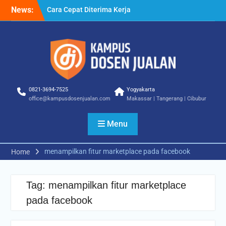
Skip
News:
Cara Cepat Diterima Kerja
to
– Tips Praktis yang Bisa
content
Anda Terapkan
Cara Biar Dapat Pekerjaan
– Panduan Lengkap untuk
Pencari Kerja
Cara Dapat Pekerjaan –
Langkah Praktis untuk
0821-3694-7525
Yogyakarta
Memperbesar Peluang
office@kampusdosenjualan.com
Makassar | Tangerang | Cibubur
Kerja
Menu
menampilkan fitur marketplace pada facebook
Home
Tag:
menampilkan fitur marketplace
pada facebook