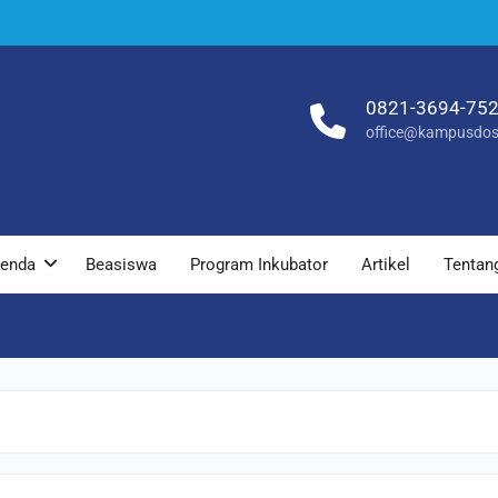
0821-3694-75
office@kampusdos
enda
Beasiswa
Program Inkubator
Artikel
Tentan