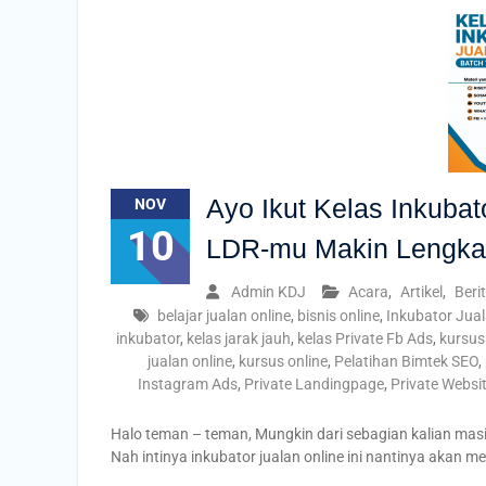
Ayo Ikut Kelas Inkubat
NOV
10
LDR-mu Makin Lengk
Admin KDJ
Acara
,
Artikel
,
Beri
belajar jualan online
,
bisnis online
,
Inkubator Jual
inkubator
,
kelas jarak jauh
,
kelas Private Fb Ads
,
kursus 
jualan online
,
kursus online
,
Pelatihan Bimtek SEO
,
Instagram Ads
,
Private Landingpage
,
Private Websi
Halo teman – teman, Mungkin dari sebagian kalian masi
Nah intinya inkubator jualan online ini nantinya aka