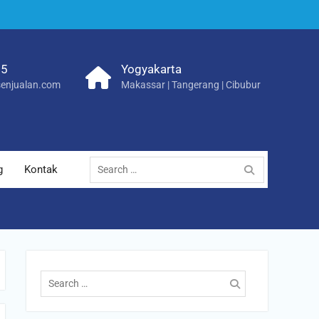
25
Yogyakarta
enjualan.com
Makassar | Tangerang | Cibubur
Search
g
Kontak
for:
Search
for: