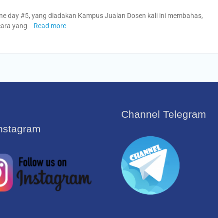
line day #5, yang diadakan Kampus Jualan Dosen kali ini membahas,
cara yang
Read more
Channel Telegram
Instagram