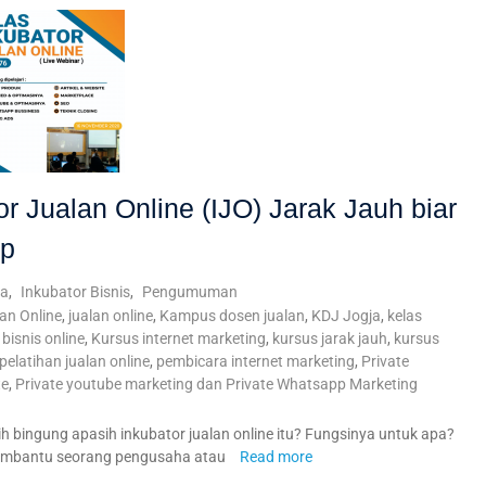
or Jualan Online (IJO) Jarak Jauh biar
ap
ta
,
Inkubator Bisnis
,
Pengumuman
an Online
,
jualan online
,
Kampus dosen jualan
,
KDJ Jogja
,
kelas
bisnis online
,
Kursus internet marketing
,
kursus jarak jauh
,
kursus
pelatihan jualan online
,
pembicara internet marketing
,
Private
te
,
Private youtube marketing dan Private Whatsapp Marketing
h bingung apasih inkubator jualan online itu? Fungsinya untuk apa?
n membantu seorang pengusaha atau
Read more