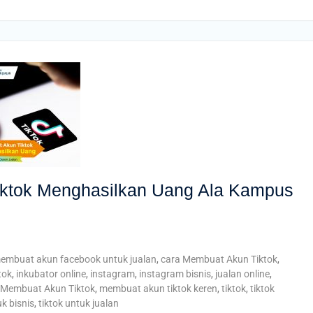
ktok Menghasilkan Uang Ala Kampus
embuat akun facebook untuk jualan
,
cara Membuat Akun Tiktok
,
tok
,
inkubator online
,
instagram
,
instagram bisnis
,
jualan online
,
Membuat Akun Tiktok
,
membuat akun tiktok keren
,
tiktok
,
tiktok
uk bisnis
,
tiktok untuk jualan