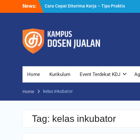
Skip
News:
Cara Cepat Diterima Kerja – Tips Praktis
to
yang Bisa Anda Terapkan
content
Cara Biar Dapat Pekerjaan – Panduan
Lengkap untuk Pencari Kerja
Cara Dapat Pekerjaan – Langkah Praktis
untuk Memperbesar Peluang Kerja
Home
Kurikulum
Event Terdekat KDJ
Ag
kelas inkubator
Home
Tag:
kelas inkubator