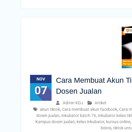
Cara Membuat Akun Ti
NOV
07
Dosen Jualan
Admin KDJ
Artikel
akun tiktok
,
Cara membuat akun facebook
,
Cara m
dosen jualan
,
inkubator batch 76
,
inkubator kelas tik
Kampus dosen jualan
,
kelas inkubator
,
kursus online
,
bisnis
,
tiktok unt