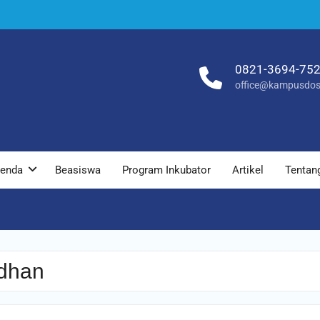
0821-3694-75
office@kampusdos
enda
Beasiswa
Program Inkubator
Artikel
Tentan
adhan