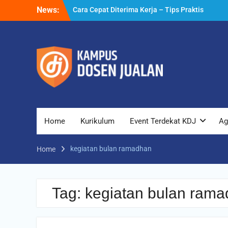
Skip
News:
Cara Cepat Diterima Kerja – Tips Praktis
to
yang Bisa Anda Terapkan
content
Cara Biar Dapat Pekerjaan – Panduan
Lengkap untuk Pencari Kerja
Cara Dapat Pekerjaan – Langkah Praktis
untuk Memperbesar Peluang Kerja
Home
Kurikulum
Event Terdekat KDJ
Ag
kegiatan bulan ramadhan
Home
Tag:
kegiatan bulan ram