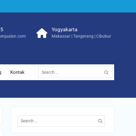
25
Yogyakarta
enjualan.com
Makassar | Tangerang | Cibubur
Search
g
Kontak
for:
Search
for: