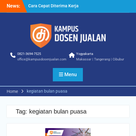
Skip
News:
Cara Cepat Diterima Kerja
to
– Tips Praktis yang Bisa
content
Anda Terapkan
Cara Biar Dapat Pekerjaan
– Panduan Lengkap untuk
Pencari Kerja
Cara Dapat Pekerjaan –
Langkah Praktis untuk
0821-3694-7525
Yogyakarta
Memperbesar Peluang
office@kampusdosenjualan.com
Makassar | Tangerang | Cibubur
Kerja
Menu
kegiatan bulan puasa
Home
Tag:
kegiatan bulan puasa